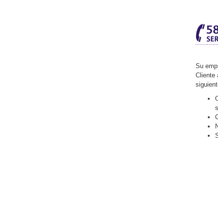
Su empr
Cliente 
siguien
O
C
N
S