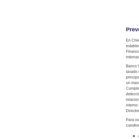
Prev
En Chil
estable
Financi
interna
Banco S
lavado 
princip
un marc
Cumplim
detecci
relacio
interno
Director
Para vu
cuestio