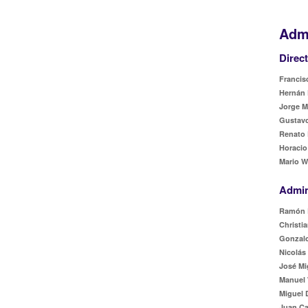
Admi
Direc
Francisc
Hernán 
Jorge M
Gustavo
Renato 
Horacio
Mario W
Admin
Ramón 
Christia
Gonzalo
Nicolás
José Mi
Manuel 
Miguel 
Juan Ca