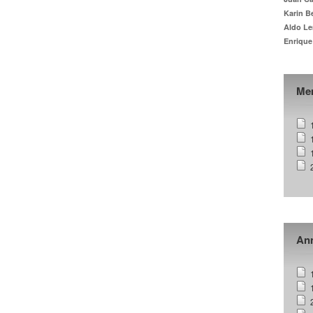
Karin B
Aldo Le
Enrique
Me
Ann