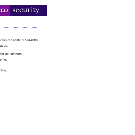
ción al Cliente al 5844080,
casos:
dor del sistema.
ente.
line.