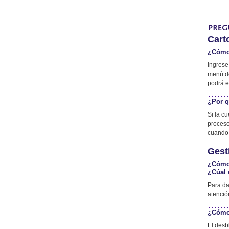
Cart
¿Cómo 
Ingrese
menú de
podrá en
¿Por q
Si la c
proceso
cuando 
Gest
¿Cómo 
¿Cúal 
Para da
atenció
¿Cómo 
El desb