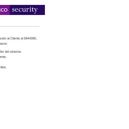
ción al Cliente al 5844080,
casos:
dor del sistema.
ente.
line.