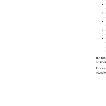
¡Le rec
su info
En caso
Atenció