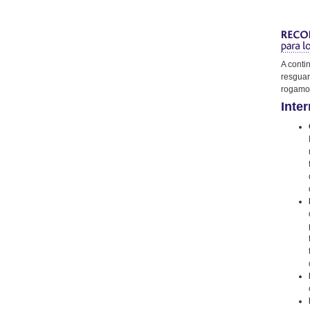
A conti
resguar
rogamos
Inter