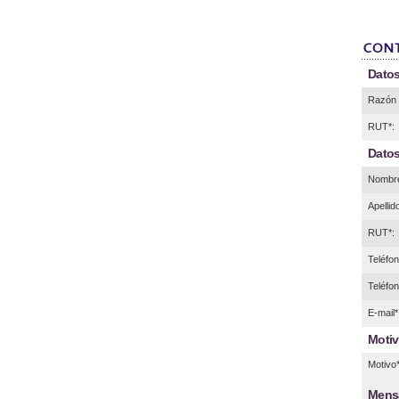
Datos
Razón 
RUT*:
Datos
Nombre
Apellid
RUT*:
Teléfono
Teléfon
E-mail*
Motiv
Motivo*
Mens