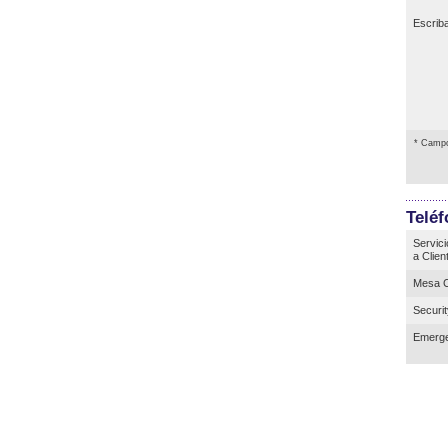
Escrib
* Campo
Telé
Servici
a Clien
Mesa C
Securi
Emerge