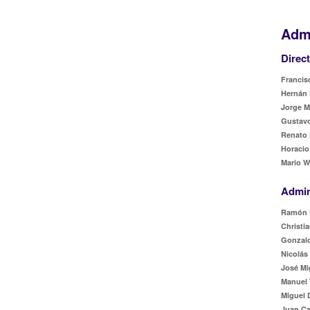
Admi
Direc
Francisc
Hernán 
Jorge M
Gustavo
Renato 
Horacio
Mario W
Admin
Ramón 
Christia
Gonzalo
Nicolás
José Mi
Manuel 
Miguel 
Juan Ca