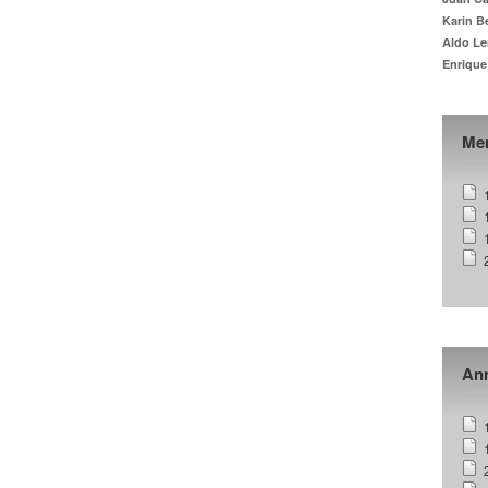
Karin B
Aldo Le
Enrique
Me
Ann