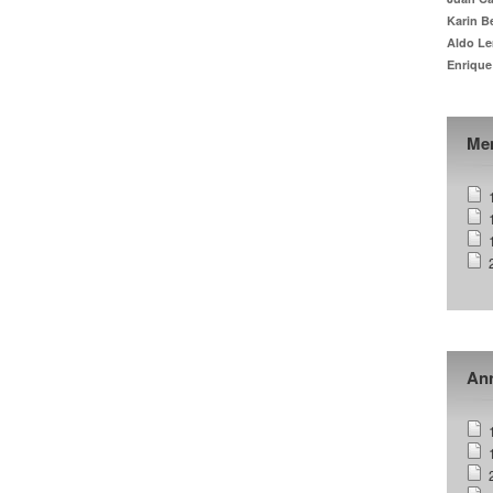
Karin B
Aldo Le
Enrique
Me
Ann