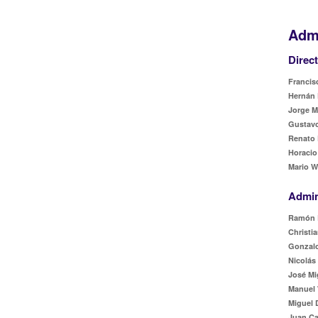
Admi
Direc
Francisc
Hernán 
Jorge M
Gustavo
Renato 
Horacio
Mario W
Admin
Ramón 
Christia
Gonzalo
Nicolás
José Mi
Manuel 
Miguel 
Juan Ca