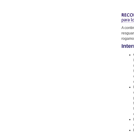
A conti
resguar
rogamos
Inter