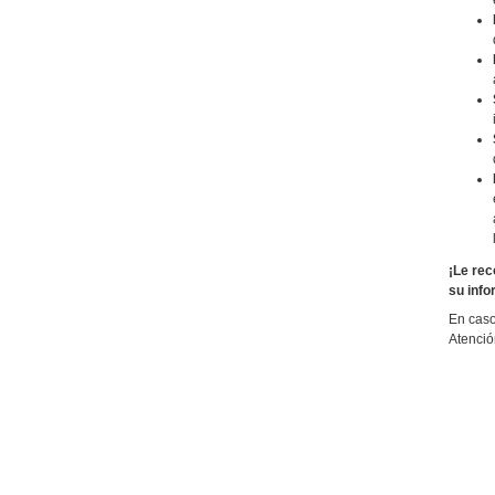
¡Le rec
su info
En caso
Atenció