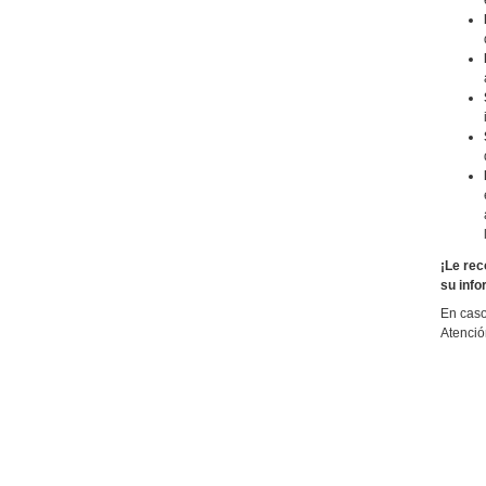
¡Le rec
su info
En caso
Atenció