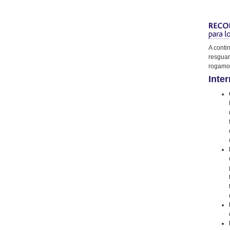
A conti
resguar
rogamos
Inter