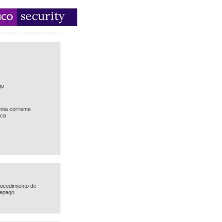
go
nta corriente
ica
ocedimiento de
repago