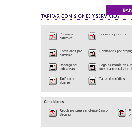
Personas
Personas jurídicas
naturales
Comisiones por
Comisiones por prepa
servicios
Recargo por
Pago de interés en cue
cobranzas
persona natural y juríd
Tarifado no
Tasas de créditos
vigente
Condiciones
Requisitos para ser cliente Banco
Pr
Security
p