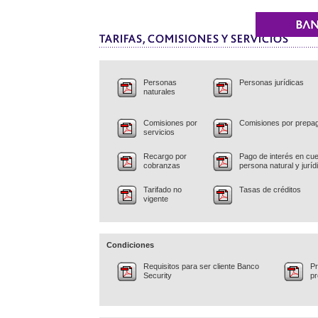
Personas
Personas jurídicas
naturales
Comisiones por
Comisiones por prepa
servicios
Recargo por
Pago de interés en cue
cobranzas
persona natural y juríd
Tarifado no
Tasas de créditos
vigente
Condiciones
Requisitos para ser cliente Banco
Pr
Security
p