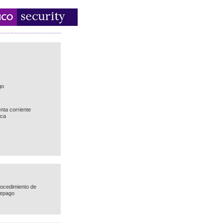
go
nta corriente
ica
ocedimiento de
repago