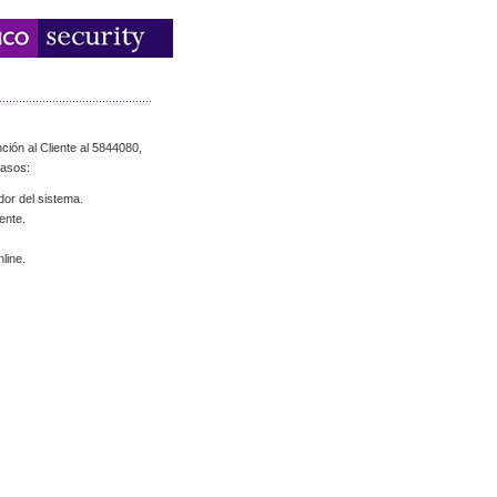
ción al Cliente al 5844080,
casos:
dor del sistema.
ente.
line.