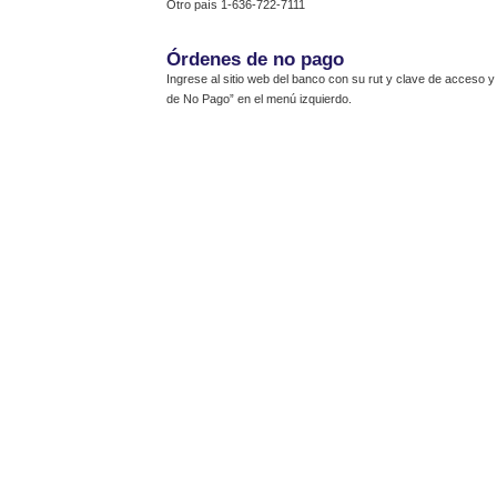
Otro país 1-636-722-7111
Órdenes de no pago
Ingrese al sitio web del banco con su rut y clave de acceso 
de No Pago” en el menú izquierdo.