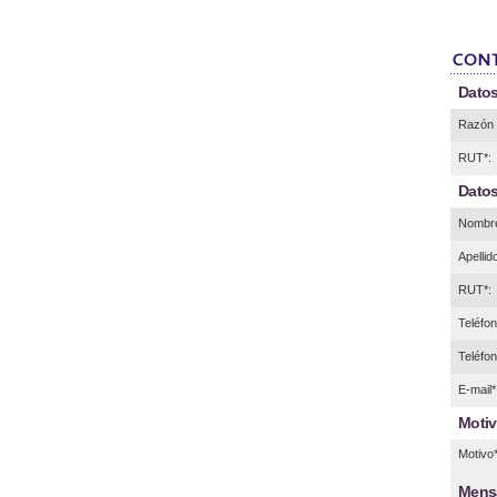
Datos
Razón 
RUT*:
Datos
Nombre
Apellid
RUT*:
Teléfono
Teléfon
E-mail*
Motiv
Motivo*
Mens