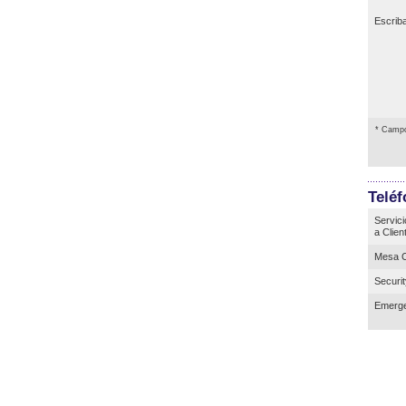
Escrib
* Campo
Telé
Servici
a Clien
Mesa C
Securi
Emerge