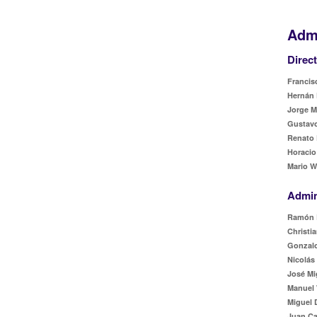
Admi
Direc
Francisc
Hernán 
Jorge M
Gustavo
Renato 
Horacio
Mario W
Admin
Ramón 
Christia
Gonzalo
Nicolás
José Mi
Manuel 
Miguel 
Juan Ca