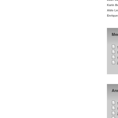
Karin B
Aldo Le
Enrique
Me
Ann