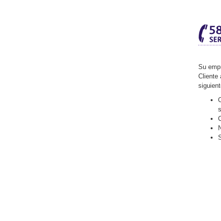
Su empr
Cliente 
siguien
O
C
N
S