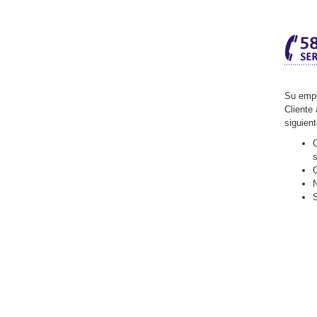
Su empr
Cliente 
siguien
O
C
N
S