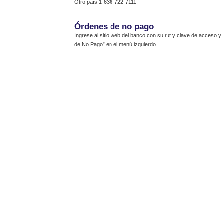
Otro país 1-636-722-7111
Órdenes de no pago
Ingrese al sitio web del banco con su rut y clave de acceso 
de No Pago” en el menú izquierdo.