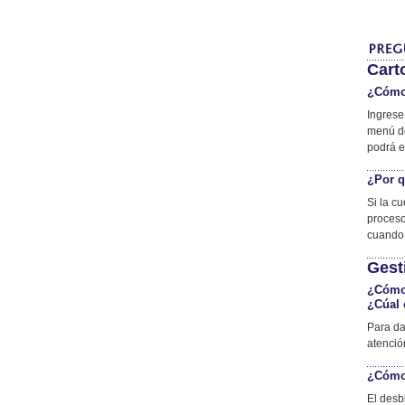
Cart
¿Cómo 
Ingrese
menú de
podrá en
¿Por q
Si la c
proceso
cuando 
Gest
¿Cómo 
¿Cúal 
Para da
atenció
¿Cómo 
El desb