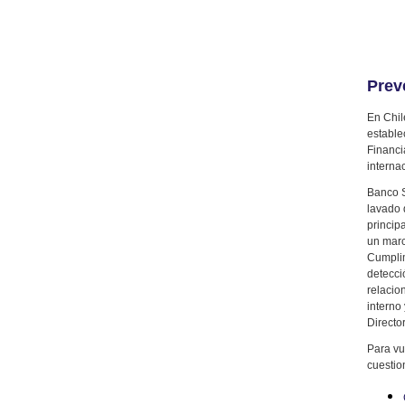
Prev
En Chil
estable
Financi
interna
Banco S
lavado 
princip
un marc
Cumplim
detecci
relacio
interno
Director
Para vu
cuestio