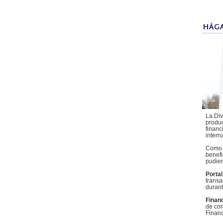
La Div
produc
financ
intern
Como c
benefi
pudien
Porta
transa
durant
Finan
de com
Financ