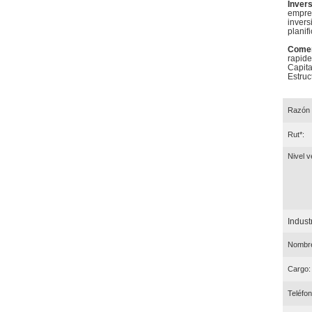
Inver
empres
invers
planif
Comer
rapide
Capita
Estruc
Razón 
Rut*:
Nivel v
Industr
Nombre
Cargo:
Teléfon