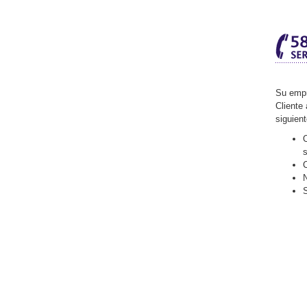
Su empr
Cliente 
siguien
O
C
N
S