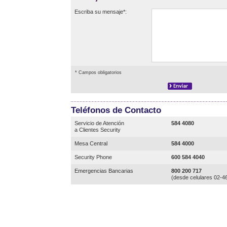
Escriba su mensaje*:
* Campos obligatorios
Teléfonos de Contacto
Servicio de Atención
584 4080
a Clientes Security
Mesa Central
584 4000
Security Phone
600 584 4040
Emergencias Bancarias
800 200 717
(desde celulares 02-4