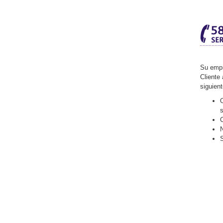
Su empr
Cliente 
siguien
O
C
N
S