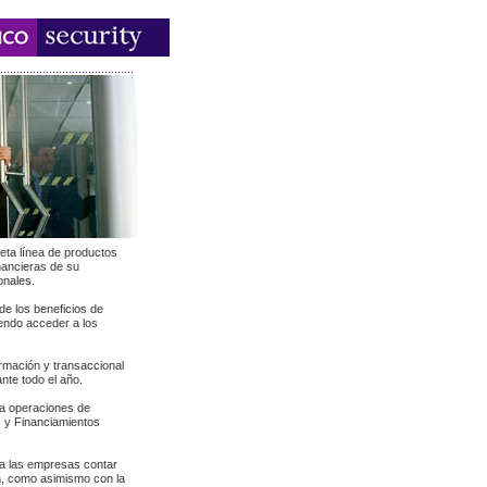
eta línea de productos
inancieras de su
onales.
de los beneficios de
iendo acceder a los
rmación y transaccional
nte todo el año.
ra operaciones de
s y Financiamientos
 a las empresas contar
n, como asimismo con la