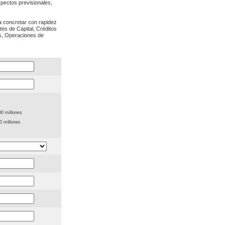
spectos previsionales,
a concretar con rapidez
tes de Capital, Créditos
es, Operaciones de
00 millones
0 millones