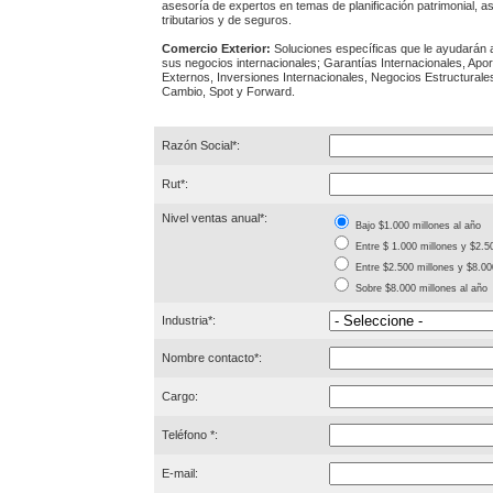
asesoría de expertos en temas de planificación patrimonial, a
tributarios y de seguros.
Comercio Exterior:
Soluciones específicas que le ayudarán 
sus negocios internacionales; Garantías Internacionales, Apor
Externos, Inversiones Internacionales, Negocios Estructural
Cambio, Spot y Forward.
Razón Social*:
Rut*:
Nivel ventas anual*:
Bajo $1.000 millones al año
Entre $ 1.000 millones y $2.5
Entre $2.500 millones y $8.00
Sobre $8.000 millones al año
Industria*:
Nombre contacto*:
Cargo:
Teléfono *:
E-mail: