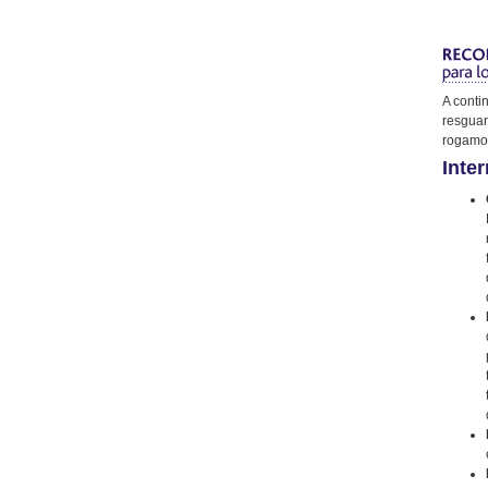
A conti
resguar
rogamos
Inter