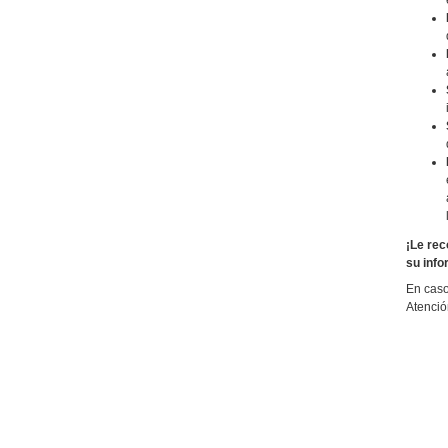
¡Le rec
su info
En caso
Atenció