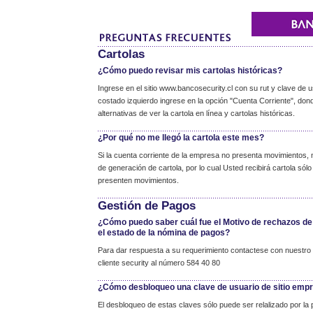
Cartolas
¿Cómo puedo revisar mis cartolas históricas?
Ingrese en el sitio www.bancosecurity.cl con su rut y clave de u
costado izquierdo ingrese en la opción "Cuenta Corriente", don
alternativas de ver la cartola en línea y cartolas históricas.
¿Por qué no me llegó la cartola este mes?
Si la cuenta corriente de la empresa no presenta movimientos, 
de generación de cartola, por lo cual Usted recibirá cartola só
presenten movimientos.
Gestión de Pagos
¿Cómo puedo saber cuál fue el Motivo de rechazos de
el estado de la nómina de pagos?
Para dar respuesta a su requerimiento contactese con nuestro 
cliente security al número 584 40 80
¿Cómo desbloqueo una clave de usuario de sitio emp
El desbloqueo de estas claves sólo puede ser relalizado por la