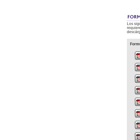
Los sig
requier
descárg
Formu