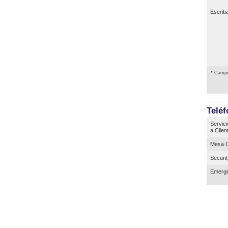
Escrib
* Campo
Telé
Servici
a Clien
Mesa C
Securi
Emerge