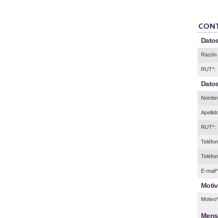
Datos
Razón 
RUT*:
Datos
Nombre
Apellid
RUT*:
Teléfono
Teléfon
E-mail*
Motiv
Motivo*
Mens