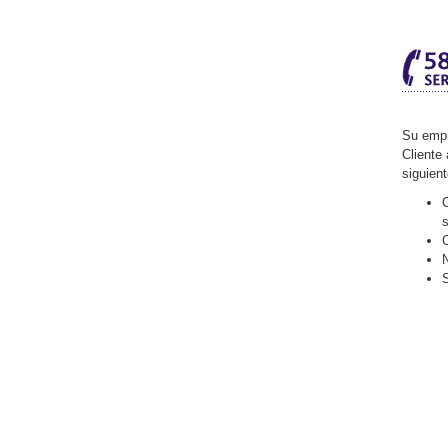
Su empr
Cliente 
siguien
O
C
N
S