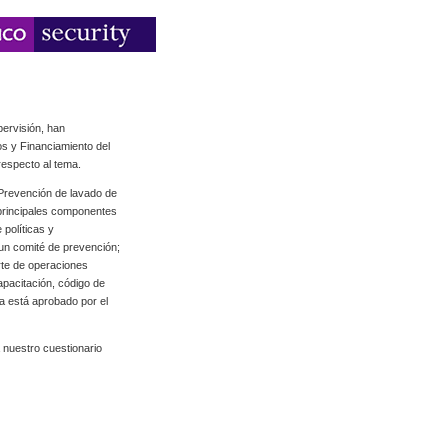
pervisión, han
os y Financiamiento del
respecto al tema.
Prevención de lavado de
 principales componentes
 políticas y
 un comité de prevención;
rte de operaciones
apacitación, código de
ma está aprobado por el
 nuestro cuestionario