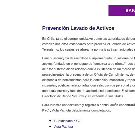
Prevención Lavado de Activos
En Chile, tanto el cuerpo legislativo como las autoridades de su
establecidos altos estándares para prevenir el Lavado de Activ
Terrorismo, los cuales se alinean a normativas internacionales 
Banco Security ha desarrollado e implementado un sistema de 
activos fundado en el concepto de “conozca a su cliente”. Los
de este sistema dicen relación con la existencia de un marco de
procedimientos; la presencia de un Oficial de Cumplimiento; de
existencia de herramientas para la detección, monitoreo y repo
inusuales; políticas relacionadas con selección de personal y c
conducta interno y función de auditoria independiente. El siste
Directorio de Banco Security y se extiende a sus filiales.
Para vuestro conocimiento y registro a continuación encontrará
KYC y Acta Patriota debidamente completados:
Cuestionario KYC
Acta Patriota