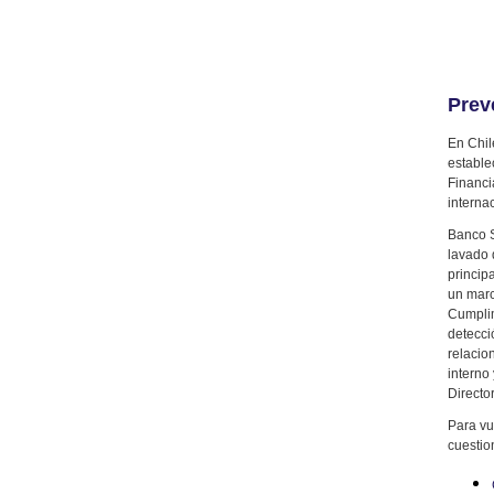
Prev
En Chil
estable
Financi
interna
Banco S
lavado 
princip
un marc
Cumplim
detecci
relacio
interno
Director
Para vu
cuestio