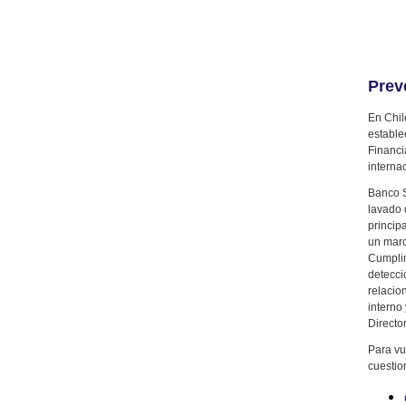
Prev
En Chil
estable
Financi
interna
Banco S
lavado 
princip
un marc
Cumplim
detecci
relacio
interno
Director
Para vu
cuestio