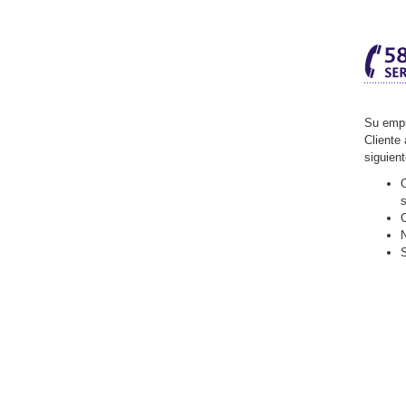
Su empr
Cliente 
siguien
O
C
N
S