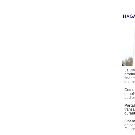
La Div
produc
financ
intern
Como c
benefi
pudien
Porta
transa
durant
Finan
de com
Financ