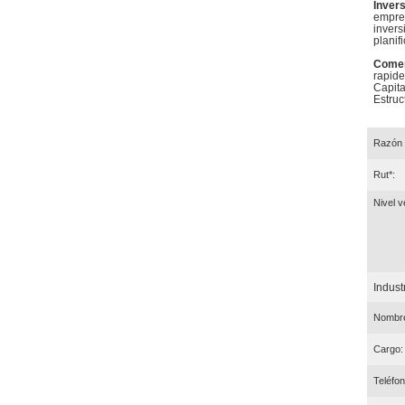
Inver
empres
invers
planif
Comer
rapide
Capita
Estruc
Razón 
Rut*:
Nivel v
Industr
Nombre
Cargo:
Teléfon