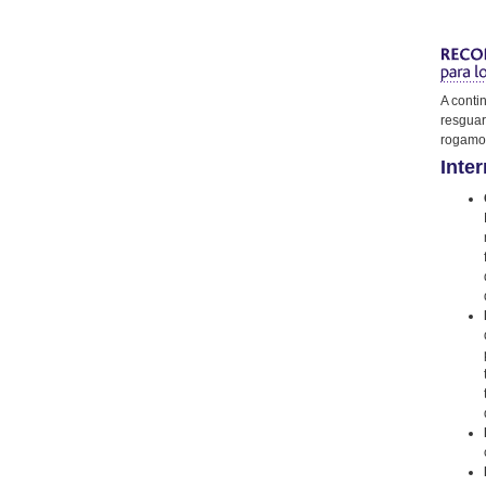
A conti
resguar
rogamos
Inter