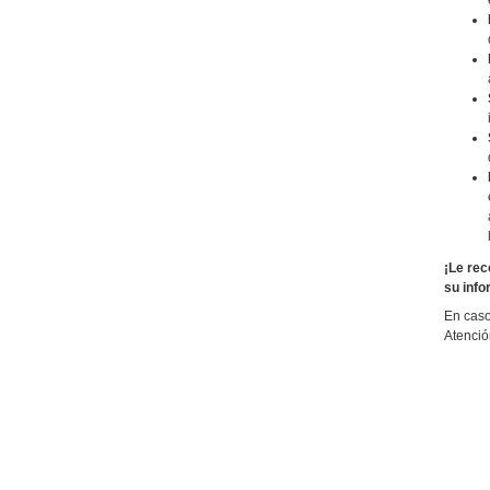
¡Le rec
su info
En caso
Atenció