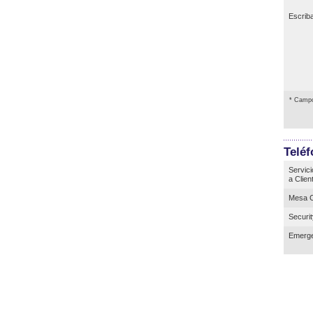
Escrib
* Campo
Telé
Servici
a Clien
Mesa C
Securi
Emerge