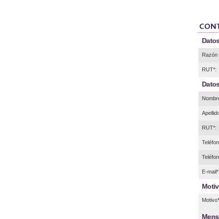
Datos
Razón 
RUT*:
Datos
Nombre
Apellid
RUT*:
Teléfono
Teléfon
E-mail*
Motiv
Motivo*
Mens