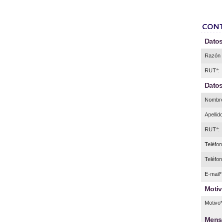
Datos
Razón 
RUT*:
Datos
Nombre
Apellid
RUT*:
Teléfono
Teléfon
E-mail*
Motiv
Motivo*
Mens