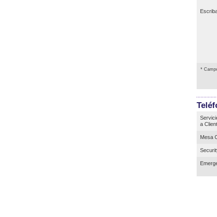
Escrib
* Campo
Telé
Servici
a Clien
Mesa C
Securi
Emerge