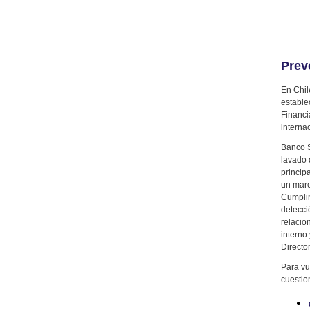
Prev
En Chil
estable
Financi
interna
Banco S
lavado 
princip
un marc
Cumplim
detecci
relacio
interno
Director
Para vu
cuestio