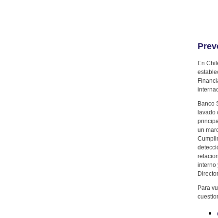
Prev
En Chil
estable
Financi
interna
Banco S
lavado 
princip
un marc
Cumplim
detecci
relacio
interno
Director
Para vu
cuestio