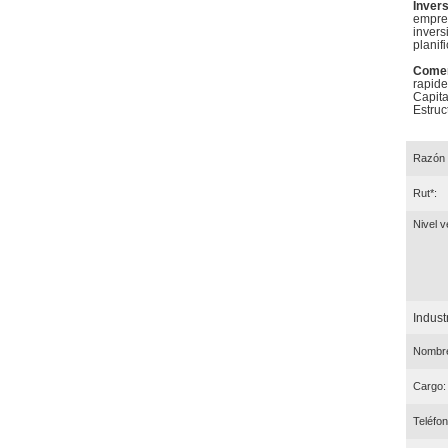
Inver
empres
invers
planif
Comer
rapide
Capita
Estruc
Razón 
Rut*:
Nivel v
Industr
Nombre
Cargo:
Teléfon