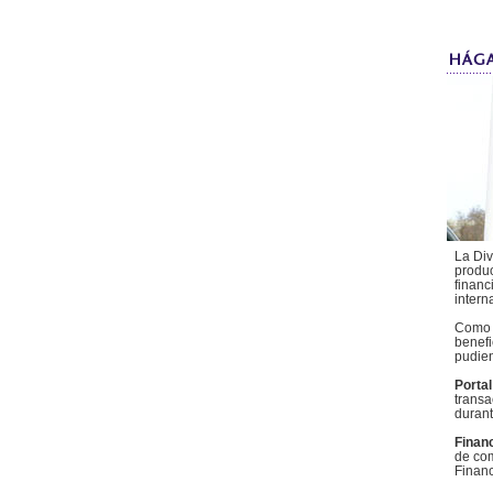
La Div
produc
financ
intern
Como c
benefi
pudien
Porta
transa
durant
Finan
de com
Financ