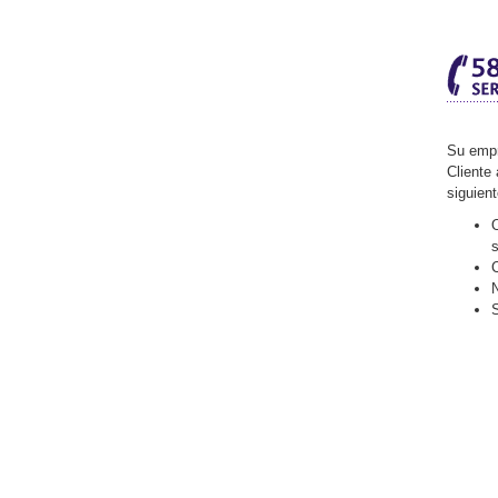
Su empr
Cliente 
siguien
O
C
N
S