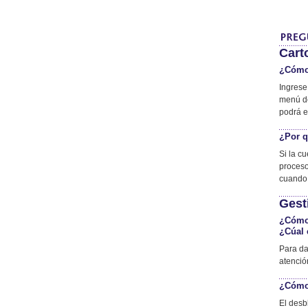
Cart
¿Cómo 
Ingrese
menú de
podrá en
¿Por q
Si la c
proceso
cuando 
Gest
¿Cómo 
¿Cúal 
Para da
atenció
¿Cómo 
El desb