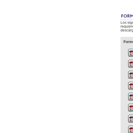
Los sig
requier
descárg
Formu