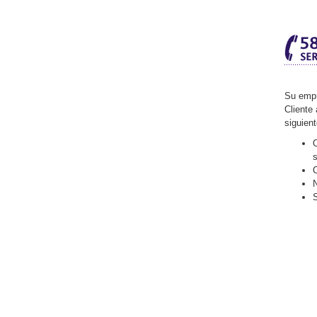
Su empr
Cliente 
siguien
O
C
N
S