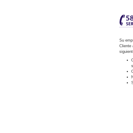
Su empr
Cliente 
siguien
O
C
N
S