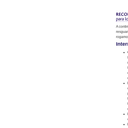
A conti
resguar
rogamos
Inter