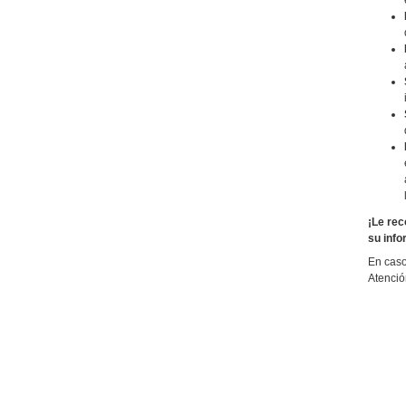
¡Le rec
su info
En caso
Atenció